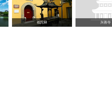
祇陀林
兴善寺