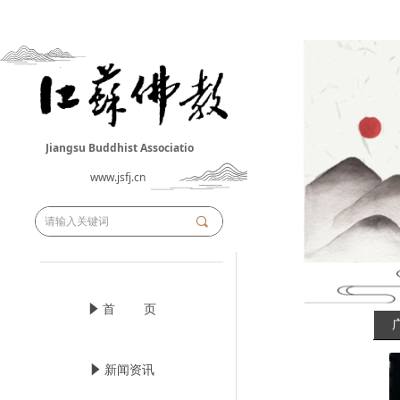
Jiangsu Buddhist Associatio
n
www.jsfj.cn
끠
념
首 页
념
新闻资讯