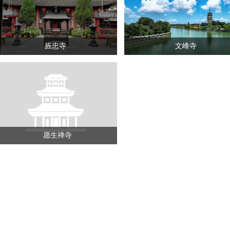
旌忠寺
文峰寺
愿生禅寺