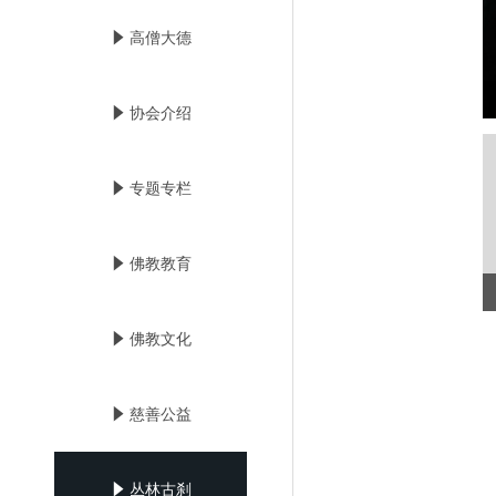
념
高僧大德
념
协会介绍
념
专题专栏
념
佛教教育
념
佛教文化
념
慈善公益
념
丛林古刹