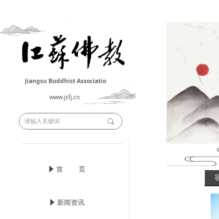
Jiangsu Buddhist Associatio
n
www.jsfj.cn
끠
념
首 页
념
新闻资讯