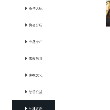
념
高僧大德
념
协会介绍
념
专题专栏
념
佛教教育
념
佛教文化
념
慈善公益
념
丛林古刹