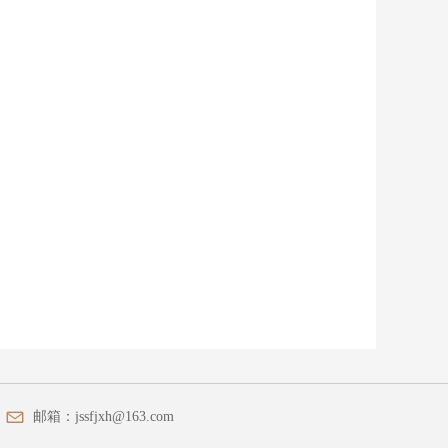
邮箱：
jssfjxh@163.com