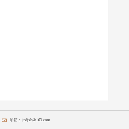
邮箱：
jssfjxh@163.com