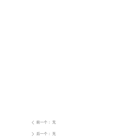
前一个：
无
ꄴ
后一个：
无
ꄲ