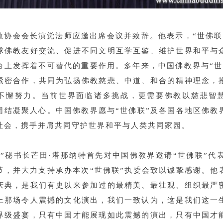
教协会会长演觉法师应邀出席会议并致辞。他表示，“世佛联
球佛教友好交流、促进不同文明互学互鉴、维护世界和平与
台上发挥着不可替代的重要作用。多年来，中国佛教界与“世
紧密合作，共同为弘扬佛教慈悲、中道、和合的精神理念，
不懈努力。当前世界面临诸多挑战，更需要佛教以慈悲智
团结凝聚人心。中国佛教界愿与“世佛联”及各国各地区佛教
社会，携手并肩共同守护世界和平与人类共同家园。
联”秘书长芒田·塔那纳特首先对中国佛教界邀请“世佛联”代表
节，并大力支持承办本次“世佛联”执委会致以诚挚感谢。他
庆典，是我们有史以来参加过的最精美、最壮观、组织最严
上那场令人震撼的文化演出，我们一致认为，这是我们这一
界级盛宴，只有中国才能展现如此震撼的演出，只有中国才