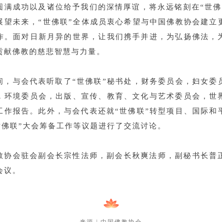
圆满成功以及诸位给予我们的深情厚谊，将永远铭刻在“世佛
展望未来，“世佛联”全体成员衷心希望与中国佛教协会建立
作。面对日新月异的世界，让我们携手并进，为弘扬佛法，
贡献佛教的慈悲智慧与力量。
间，与会代表听取了“世佛联”秘书处，财务委员会，妇女委
，环境委员会，出版、宣传、教育、文化与艺术委员会，世
工作报告。此外，与会代表还就“世佛联”转型项目、国际和
“世佛联”大会筹备工作等议题进行了交流讨论。
教协会驻会副会长宗性法师，副会长秋爽法师，副秘书长普
会议。
来源 | 中国佛教协会