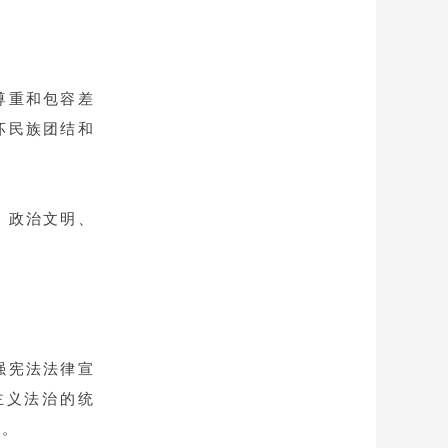
尊重和包容差
坏民族团结和
、政治文明、
。
。
强宪法法律宣
主义法治的统
化。