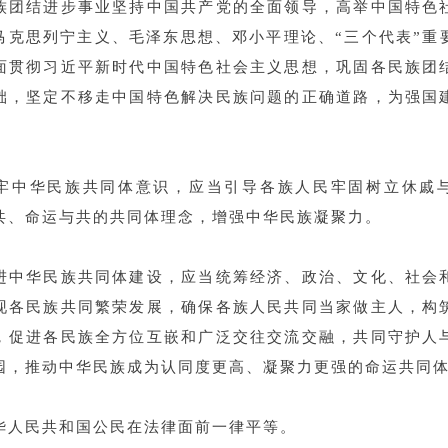
族团结进步事业坚持中国共产党的全面领导，高举中国特色
马克思列宁主义、毛泽东思想、邓小平理论、“三个代表”重
面贯彻习近平新时代中国特色社会主义思想，巩固各民族团
础，坚定不移走中国特色解决民族问题的正确道路，为强国
。
牢中华民族共同体意识，应当引导各族人民牢固树立休戚
共、命运与共的共同体理念，增强中华民族凝聚力。
进中华民族共同体建设，应当统筹经济、政治、文化、社会
现各民族共同繁荣发展，确保各族人民共同当家做主人，构
，促进各民族全方位互嵌和广泛交往交流交融，共同守护人
园，推动中华民族成为认同度更高、凝聚力更强的命运共同
华人民共和国公民在法律面前一律平等。