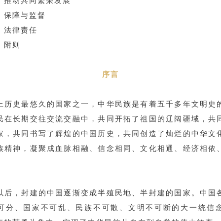
推动共同繁荣发展
保障与监督
法律责任
附则
序言
上历史最悠久的国家之一，中华民族是有着五千多年文明史
民在长期交往交流交融中，共同开拓了祖国的辽阔疆域，共
家，共同书写了辉煌的中国历史，共同创造了灿烂的中华文
族精神，凝聚成血脉相融、信念相同、文化相通、经济相依
。
以后，封建的中国逐渐变成半殖民地、半封建的国家。中国
可分、国家不可乱、民族不可散、文明不可断的大一统信