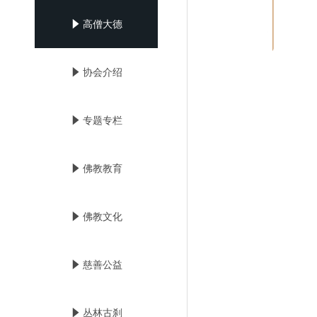
념
高僧大德
념
协会介绍
념
专题专栏
념
佛教教育
념
佛教文化
념
慈善公益
념
丛林古刹