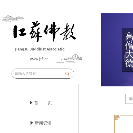
Jiangsu Buddhist Associatio
n
www.jsfj.cn
끠
념
首 页
념
新闻资讯