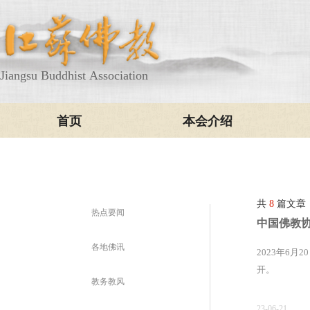
Jiangsu Buddhist Association
首页
本会介绍
共
8
篇文章
热点要闻
中国佛教
各地佛讯
2023年6
开。
教务教风
23-06-21