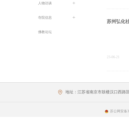
人物访谈
ꄶ
寺院信息
ꄶ
苏州弘化
佛教论坛
23-06-21
太湖美|弘
地址：
江苏省南京市鼓楼汉口西路匡
点击上方蓝
苏公网安备320
23-06-21