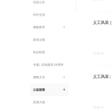
信息公告
对外交流
义工风采｜
佛教教育
ꄶ
政策法规
协会制度
23-06-21
专题1 庆祝建党100周年
义工风采 
佛教文化
ꄶ
公益慈善
ꄶ
高僧大德
23-06-21